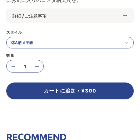
詳細 / ご注意事項
スタイル
②A柄メモ帳
数量
数
減
増
量
ら
や
す
す
カートに追加
¥300
RECOMMEND