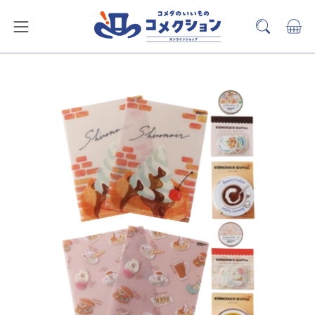
ス
キ
カー
検
メ
ッ
索
ニ
プ
バ
ュ
ー
ー
を
を
開
見
く
る