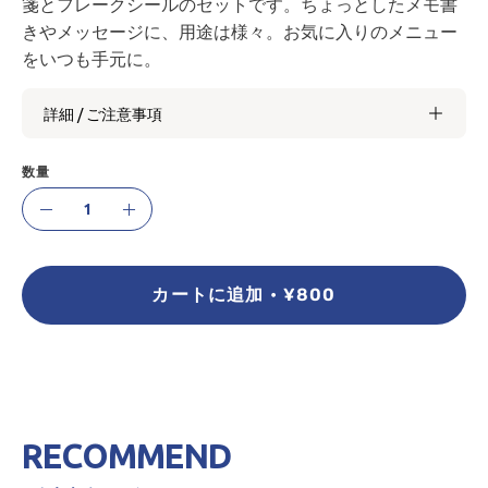
箋とフレークシールのセットです。ちょっとしたメモ書
きやメッセージに、用途は様々。お気に入りのメニュー
をいつも手元に。
詳細 / ご注意事項
数量
数
減
増
量
ら
や
す
す
カートに追加
¥800
RECOMMEND