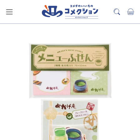
ス
キ
カー
検
メ
ッ
索
ニ
プ
バ
ュ
ー
ー
を
を
開
見
く
る