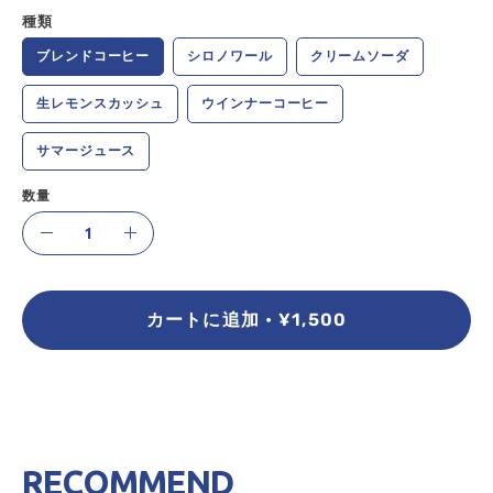
種類
ブレンドコーヒー
シロノワール
クリームソーダ
生レモンスカッシュ
ウインナーコーヒー
サマージュース
数量
数
減
増
量
ら
や
す
す
カートに追加
¥1,500
RECOMMEND