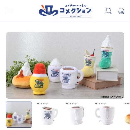
ス
キ
カー
検
メ
ッ
索
ニ
プ
バ
ュ
ー
ー
を
を
開
見
く
る