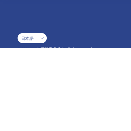
言
日本語
語
© 2026,
コメダ珈琲店 公式オンラインショップ
.