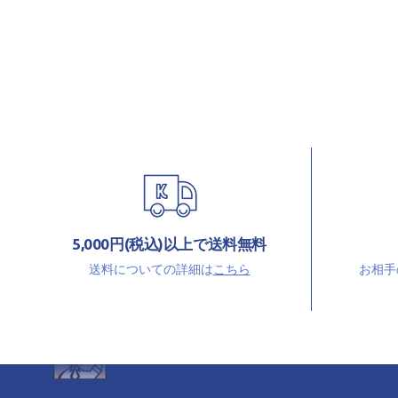
コメダ珈琲店の最新情報をSNSで発信中
5,000円(税込)以上で送料無料
店頭の新商品情報やお得なキャンペーン情報などを発
送料についての詳細は
こちら
お相手
信しています！
コメダファンが集まる・つながるコミュニティ