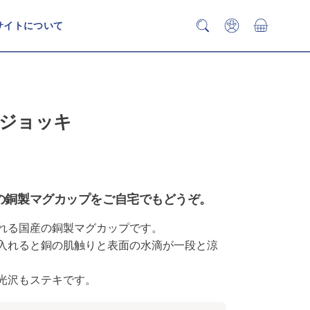
サイトについて
検
マ
カートを見
索
イ
バ
ア
ー
カ
を
ウ
開
ン
ジョッキ
く
ト
の銅製マグカップをご自宅でもどうぞ。
れる国産の銅製マグカップです。
入れると銅の肌触りと表面の水滴が一段と涼
光沢もステキです。