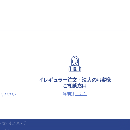
リンク
株式会社コメダホールディングス
イレギュラー注文・法人のお客様
ンについて
珈琲所 コメダ珈琲店
ご相談窓口
問い合わせ
コメダ和喫茶おかげ庵
詳細は
こちら
ください
ショップお問い合わせ
ー注文・法人相談窓口
送料について
ンセルについて