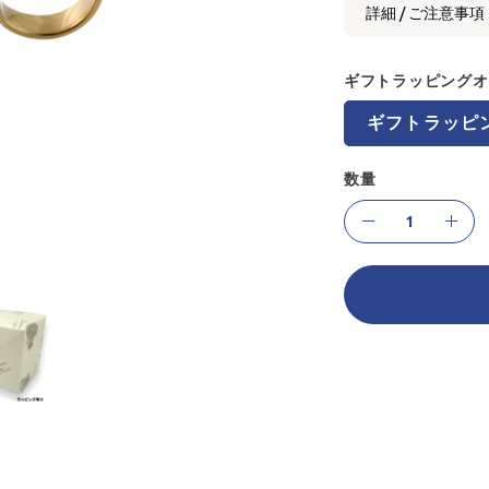
詳細 / ご注意事項
ギフトラッピングオ
ギフトラッピ
数量
数
減
増
量
ら
や
す
す