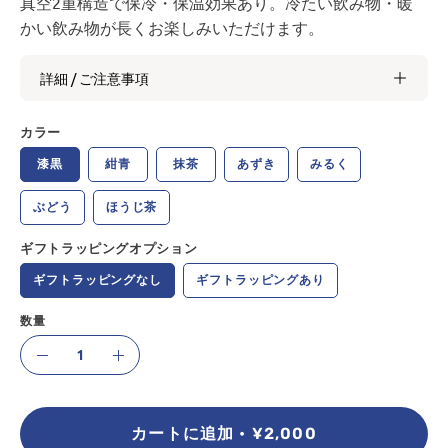
真空2重構造で保冷・保温効果あり。冷たい飲み物・暖
かい飲み物が長くお楽しみいただけます。
詳細 / ご注意事項
カラー
漆黒
紺青
抹茶
あずき
みるく
ぶどう
ほうじ茶
ギフトラッピングオプション
ギフトラッピングなし
ギフトラッピングあり
数量
数
減
増
量
ら
や
す
す
カートに追加
¥2,000