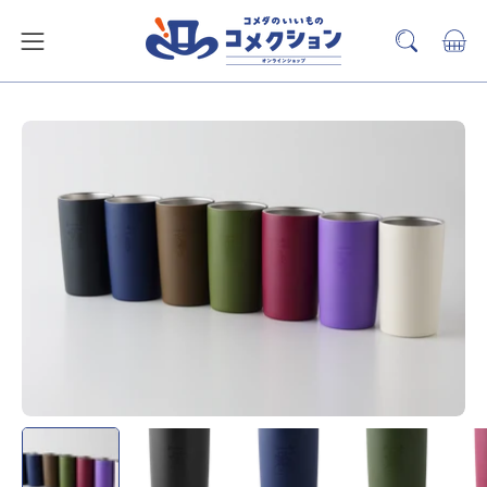
ス
キ
カー
検
メ
ッ
索
ニ
プ
バ
ュ
ー
ー
を
を
開
見
く
る